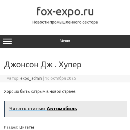
Перейти
к
fox-expo.ru
содержимому
Новости промышленного сектора
Меню
Джонсон Дж . Хупер
Автор:
expo_admin
|
16 октября 2025
Хорошо быть хитрым в новой стране.
Читать статью
Автомобиль
Раздел:
Цитаты