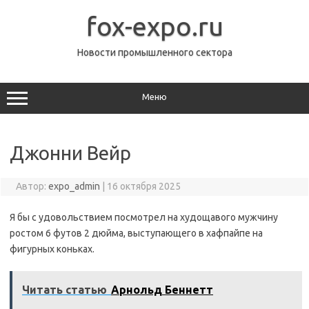
Перейти
к
fox-expo.ru
содержимому
Новости промышленного сектора
Меню
Джонни Вейр
Автор:
expo_admin
|
16 октября 2025
Я бы с удовольствием посмотрел на худощавого мужчину
ростом 6 футов 2 дюйма, выступающего в хафпайпе на
фигурных коньках.
Читать статью
Арнольд Беннетт