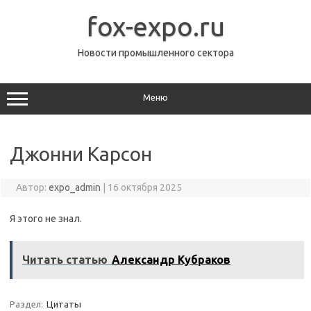
Перейти
к
fox-expo.ru
содержимому
Новости промышленного сектора
Меню
Джонни Карсон
Автор:
expo_admin
|
16 октября 2025
Я этого не знал.
Читать статью
Александр Кубраков
Раздел:
Цитаты