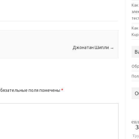
Как
эле
тес
Как
Kup
Джонатан Шипли
→
В
Обр
Пол
бязательные поля помечены
*
О