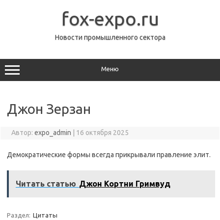
Перейти
к
fox-expo.ru
содержимому
Новости промышленного сектора
Меню
Джон Зерзан
Автор:
expo_admin
|
16 октября 2025
Демократические формы всегда прикрывали правление элит.
Читать статью
Джон Кортни Гримвуд
Раздел:
Цитаты