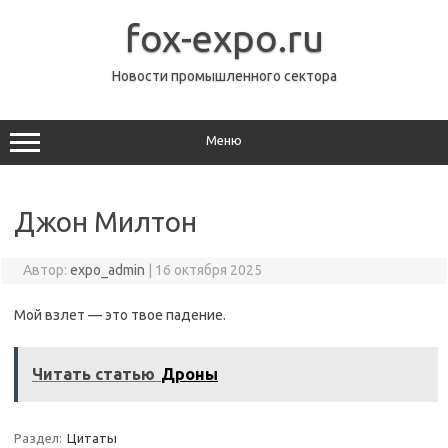
Перейти
к
fox-expo.ru
содержимому
Новости промышленного сектора
Меню
Джон Милтон
Автор:
expo_admin
|
16 октября 2025
Мой взлет — это твое падение.
Читать статью
Дроны
Раздел:
Цитаты