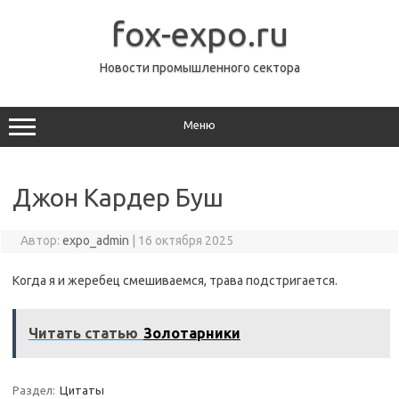
Перейти
к
fox-expo.ru
содержимому
Новости промышленного сектора
Меню
Джон Кардер Буш
Автор:
expo_admin
|
16 октября 2025
Когда я и жеребец смешиваемся, трава подстригается.
Читать статью
Золотарники
Раздел:
Цитаты