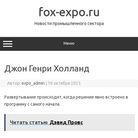
Перейти
к
fox-expo.ru
содержимому
Новости промышленного сектора
Меню
Джон Генри Холланд
Автор:
expo_admin
|
16 октября 2025
Развертывание происходит, когда решение явно встроено в
программу с самого начала.
Читать статью
Дэвид Провс