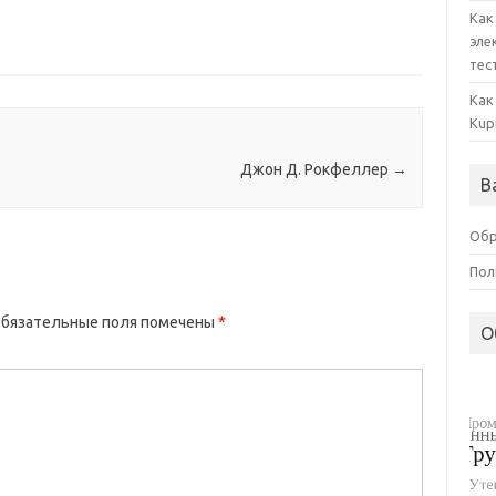
Как
эле
тес
Как
Kup
Джон Д. Рокфеллер
→
В
Обр
Пол
бязательные поля помечены
*
О