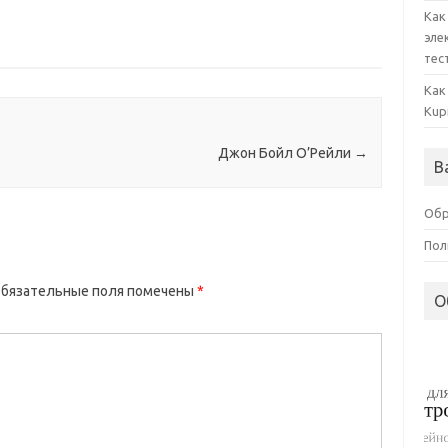
Как
эле
тес
Как
Kup
Джон Бойл О’Рейли
→
В
Обр
Пол
бязательные поля помечены
*
О