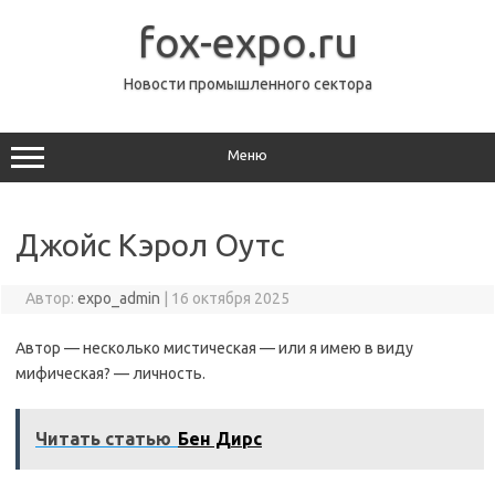
Перейти
к
fox-expo.ru
содержимому
Новости промышленного сектора
Меню
Джойс Кэрол Оутс
Автор:
expo_admin
|
16 октября 2025
Автор — несколько мистическая — или я имею в виду
мифическая? — личность.
Читать статью
Бен Дирс