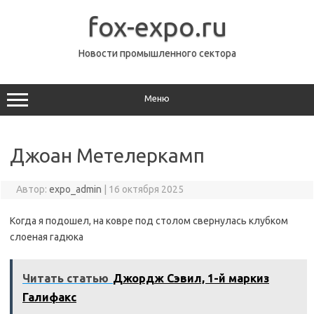
Перейти
к
fox-expo.ru
содержимому
Новости промышленного сектора
Меню
Джоан Метелеркамп
Автор:
expo_admin
|
16 октября 2025
Когда я подошел, на ковре под столом свернулась клубком
слоеная гадюка
Читать статью
Джордж Сэвил, 1-й маркиз
Галифакс