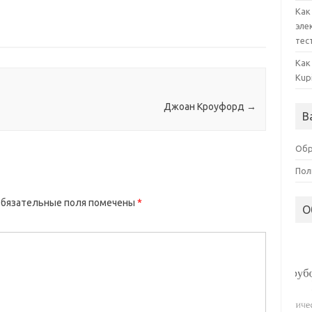
Как
эле
тес
Как
Kup
Джоан Кроуфорд
→
В
Обр
Пол
бязательные поля помечены
*
О