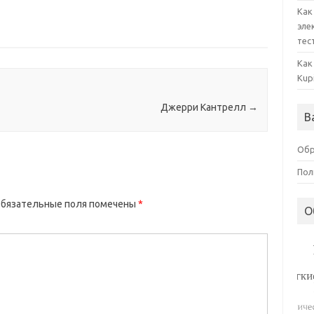
Как
эле
тес
Как
Kup
Джерри Кантрелл
→
В
Обр
Пол
бязательные поля помечены
*
О