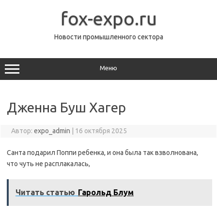
Перейти
к
fox-expo.ru
содержимому
Новости промышленного сектора
Меню
Дженна Буш Хагер
Автор:
expo_admin
|
16 октября 2025
Санта подарил Поппи ребенка, и она была так взволнована,
что чуть не расплакалась,
Читать статью
Гарольд Блум