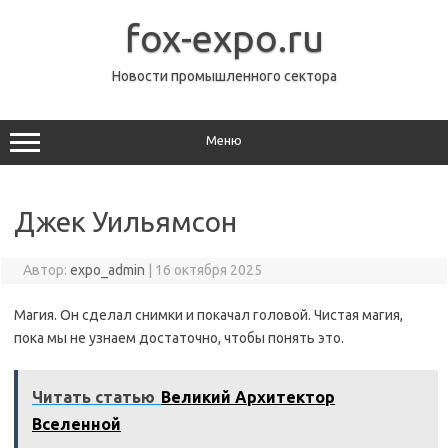
Перейти
к
fox-expo.ru
содержимому
Новости промышленного сектора
Меню
Джек Уильямсон
Автор:
expo_admin
|
16 октября 2025
Магия. Он сделал снимки и покачал головой. Чистая магия,
пока мы не узнаем достаточно, чтобы понять это.
Читать статью
Великий Архитектор
Вселенной