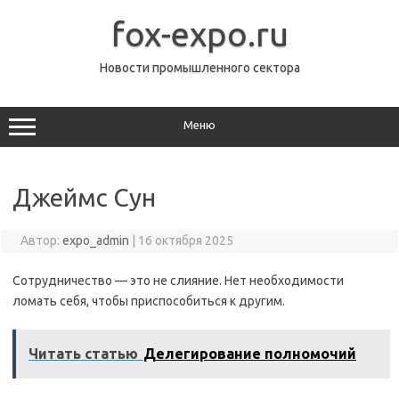
Перейти
к
fox-expo.ru
содержимому
Новости промышленного сектора
Меню
Джеймс Сун
Автор:
expo_admin
|
16 октября 2025
Сотрудничество — это не слияние. Нет необходимости
ломать себя, чтобы приспособиться к другим.
Читать статью
Делегирование полномочий