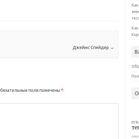
Как
эле
тес
Как
Kup
Джеймс Спейдер
→
В
Обр
Пол
бязательные поля помечены
*
О