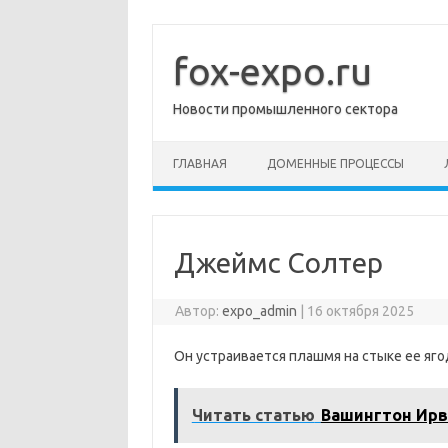
Перейти
к
содержимому
fox-expo.ru
Новости промышленного сектора
ГЛАВНАЯ
ДОМЕННЫЕ ПРОЦЕССЫ
Джеймс Солтер
Автор:
expo_admin
|
16 октября 2025
Он устраивается плашмя на стыке ее яг
Читать статью
Вашингтон Ирв