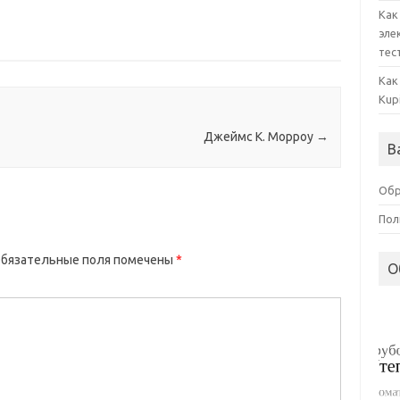
Как
эле
тес
Как
Kup
Джеймс К. Морроу
→
В
Обр
Пол
бязательные поля помечены
*
О