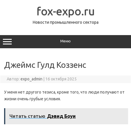
Перейти
к
fox-expo.ru
содержимому
Новости промышленного сектора
Меню
Джеймс Гулд Коззенс
Автор:
expo_admin
|
16 октября 2025
У меня нет другого тезиса, кроме того, что люди получают от
жизни очень грубые условия.
Читать статью
Дэвид Боуи