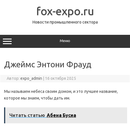
Перейти
к
fox-expo.ru
содержимому
Новости промышленного сектора
Меню
Джеймс Энтони Фрауд
Автор:
expo_admin
|
16 октября 2025
Мы называем небеса своим домом, и это лучшее название,
которое мы знаем, чтобы дать им.
Читать статью
Абена Бусиа