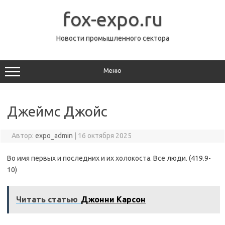
Перейти
к
fox-expo.ru
содержимому
Новости промышленного сектора
Меню
Джеймс Джойс
Автор:
expo_admin
|
16 октября 2025
Во имя первых и последних и их холокоста. Все люди. (419.9-
10)
Читать статью
Джонни Карсон