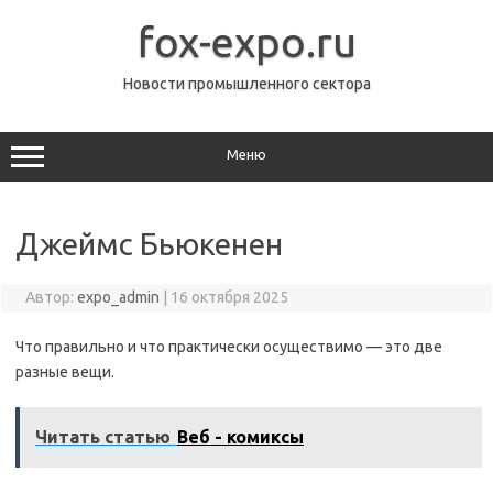
Перейти
к
fox-expo.ru
содержимому
Новости промышленного сектора
Меню
Джеймс Бьюкенен
Автор:
expo_admin
|
16 октября 2025
Что правильно и что практически осуществимо — это две
разные вещи.
Читать статью
Веб - комиксы