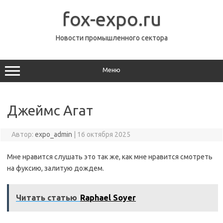
Перейти
к
fox-expo.ru
содержимому
Новости промышленного сектора
Меню
Джеймс Агат
Автор:
expo_admin
|
16 октября 2025
Мне нравится слушать это так же, как мне нравится смотреть
на фуксию, залитую дождем.
Читать статью
Raphael Soyer