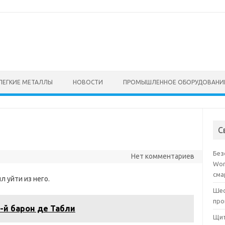
ЛЕГКИЕ МЕТАЛЛЫ
НОВОСТИ
ПРОМЫШЛЕННОЕ ОБОРУДОВАНИ
С
Без
Нет комментариев
Wor
сма
л уйти из него.
Шес
про
-й барон де Табли
Щит