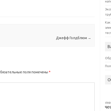
нап
Экс
тру
Как
эле
тес
Джефф Голдблюм
→
В
Обр
Пол
бязательные поля помечены
*
О