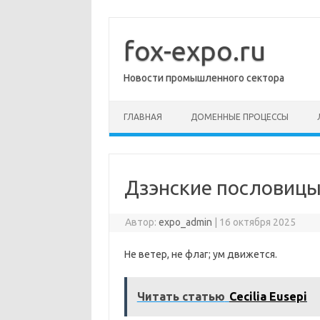
Перейти
к
содержимому
fox-expo.ru
Новости промышленного сектора
ГЛАВНАЯ
ДОМЕННЫЕ ПРОЦЕССЫ
Дзэнские пословиц
Автор:
expo_admin
|
16 октября 2025
Не ветер, не флаг; ум движется.
Читать статью
Cecilia Eusepi