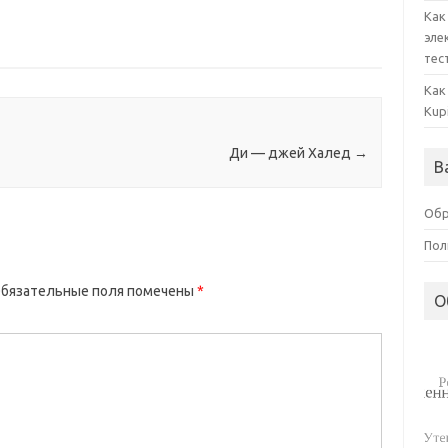
Как
эле
тес
Как
Kup
Ди — джей Халед
→
В
Обр
Пол
бязательные поля помечены
*
О