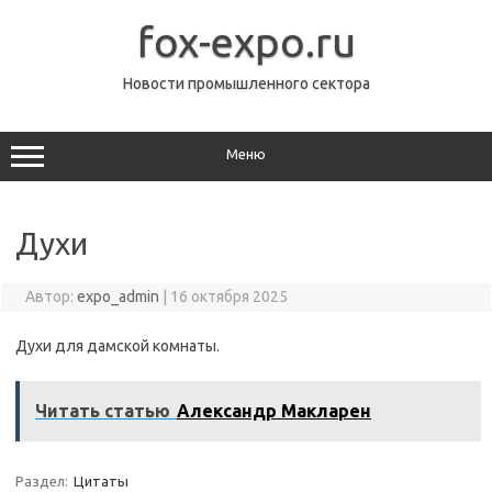
Перейти
к
fox-expo.ru
содержимому
Новости промышленного сектора
Меню
Духи
Автор:
expo_admin
|
16 октября 2025
Духи для дамской комнаты.
Читать статью
Александр Макларен
Раздел:
Цитаты