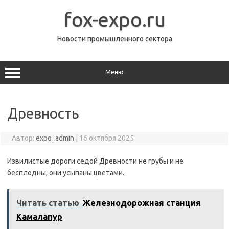
Перейти
к
fox-expo.ru
содержимому
Новости промышленного сектора
Меню
Древность
Автор:
expo_admin
|
16 октября 2025
Извилистые дороги седой Древности не грубы и не
бесплодны, они усыпаны цветами.
Читать статью
Железнодорожная станция
Камалапур