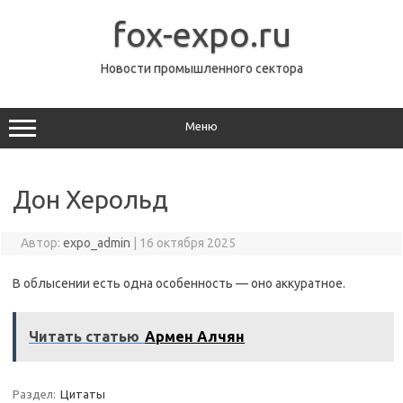
Перейти
к
fox-expo.ru
содержимому
Новости промышленного сектора
Меню
Дон Херольд
Автор:
expo_admin
|
16 октября 2025
В облысении есть одна особенность — оно аккуратное.
Читать статью
Армен Алчян
Раздел:
Цитаты