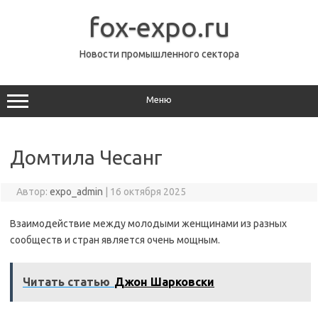
Перейти
к
fox-expo.ru
содержимому
Новости промышленного сектора
Меню
Домтила Чесанг
Автор:
expo_admin
|
16 октября 2025
Взаимодействие между молодыми женщинами из разных
сообществ и стран является очень мощным.
Читать статью
Джон Шарковски