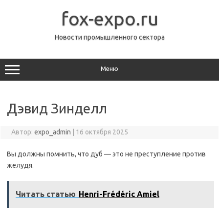
Перейти
к
fox-expo.ru
содержимому
Новости промышленного сектора
Меню
Дэвид Зинделл
Автор:
expo_admin
|
16 октября 2025
Вы должны помнить, что дуб — это не преступление против
желудя.
Читать статью
Henri-Frédéric Amiel