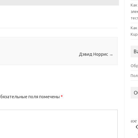
Как
эле
тес
Как
Kup
В
Дэвид Норрис
→
Обр
Пол
О
бязательные поля помечены
*