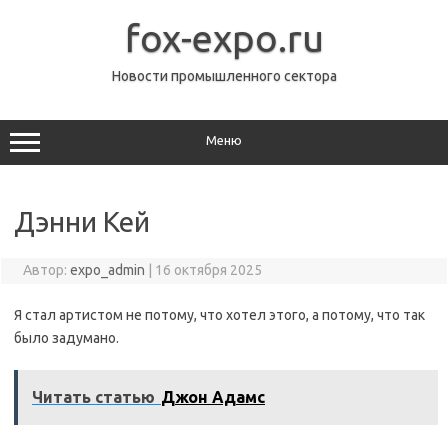
Перейти
к
fox-expo.ru
содержимому
Новости промышленного сектора
Меню
Дэнни Кей
Автор:
expo_admin
|
16 октября 2025
Я стал артистом не потому, что хотел этого, а потому, что так
было задумано.
Читать статью
Джон Адамс