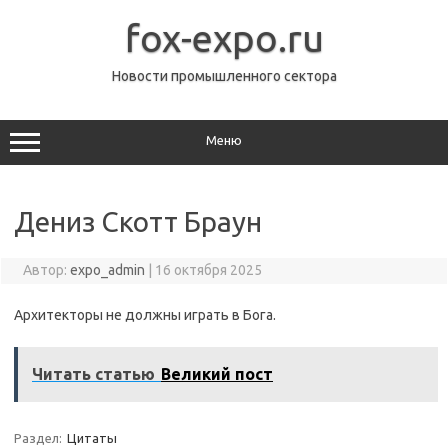
Перейти
к
fox-expo.ru
содержимому
Новости промышленного сектора
Меню
Дениз Скотт Браун
Автор:
expo_admin
|
16 октября 2025
Архитекторы не должны играть в Бога.
Читать статью
Великий пост
Раздел:
Цитаты