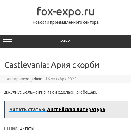
Перейти
к
fox-expo.ru
содержимому
Новости промышленного сектора
Меню
Castlevania: Ария скорби
Автор:
expo_admin
|
16 октября 2025
Джулиус Бельмонт: Я так и сделаю…Я обещаю.
Читать статью
Английская литература
Раздел:
Цитаты