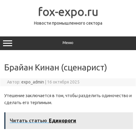
Перейти
к
fox-expo.ru
содержимому
Новости промышленного сектора
Меню
Брайан Кинан (сценарист)
Автор:
expo_admin
|
16 октября 2025
Утешение заключается в том, чтобы разделить одиночество и
сделать его терпимым.
Читать статью
Единороги