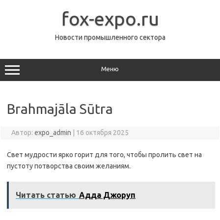
Перейти
к
fox-expo.ru
содержимому
Новости промышленного сектора
Меню
Brahmajāla Sūtra
Автор:
expo_admin
|
16 октября 2025
Свет мудрости ярко горит для того, чтобы пролить свет на
пустоту потворства своим желаниям.
Читать статью
Адда Джоруп