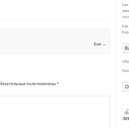
Как
эле
тес
Как
Kup
Бои
→
В
Обр
Пол
бязательные поля помечены
*
О