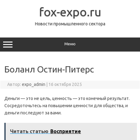
Перейти
к
fox-expo.ru
содержимому
Новости промышленного сектора
Меню
Боланл Остин-Питерс
Автор:
expo_admin
|
16 октября 2025
Деньги — это не цель, ценность — это конечный результат.
Сосредоточьтесь на повышении ценности для общества, и
деньги последуют за вами.
Читать статью
Восприятие