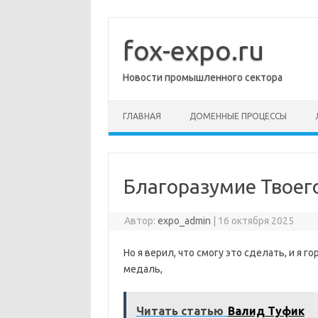
Перейти
к
содержимому
fox-expo.ru
Новости промышленного сектора
ГЛАВНАЯ
ДОМЕННЫЕ ПРОЦЕССЫ
Благоразумие Твоег
Автор:
expo_admin
|
16 октября 2025
Но я верил, что смогу это сделать, и я 
медаль,
Читать статью
Валид Туфик