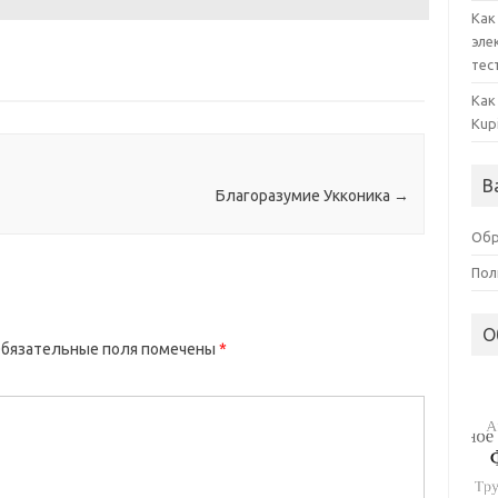
Как
эле
тес
Как
Kup
В
Благоразумие Укконика
→
Обр
Пол
О
бязательные поля помечены
*