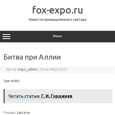
Перейти
к
fox-expo.ru
содержимому
Новости промышленного сектора
Меню
Битва при Аллии
Автор:
expo_admin
|
16 октября 2025
Vae victis!
Читать статью
Г. И. Гурджиев
Раздел:
Цитаты