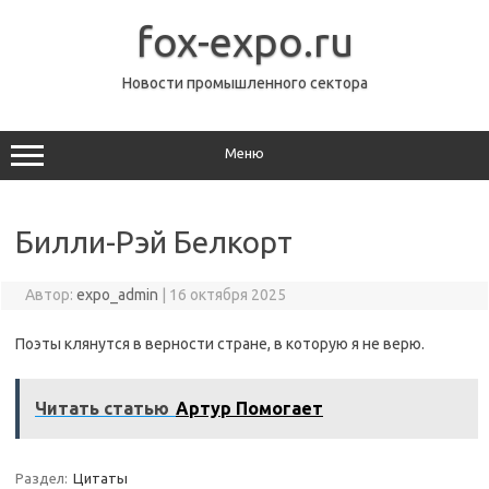
Перейти
к
fox-expo.ru
содержимому
Новости промышленного сектора
Меню
Билли-Рэй Белкорт
Автор:
expo_admin
|
16 октября 2025
Поэты клянутся в верности стране, в которую я не верю.
Читать статью
Артур Помогает
Раздел:
Цитаты