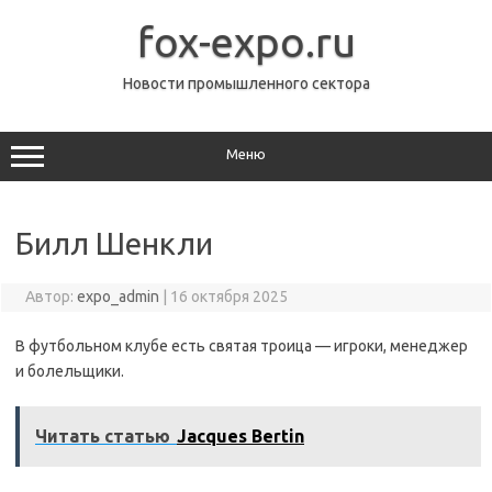
Перейти
к
fox-expo.ru
содержимому
Новости промышленного сектора
Меню
Билл Шенкли
Автор:
expo_admin
|
16 октября 2025
В футбольном клубе есть святая троица — игроки, менеджер
и болельщики.
Читать статью
Jacques Bertin