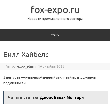
Перейти
к
fox-expo.ru
содержимому
Новости промышленного сектора
Меню
Билл Хайбелс
Автор:
expo_admin
|
16 октября 2025
Занятость — непревзойденный заклятый враг духовной
подлинности.
Читать статью
Джойс Бавах Могтари