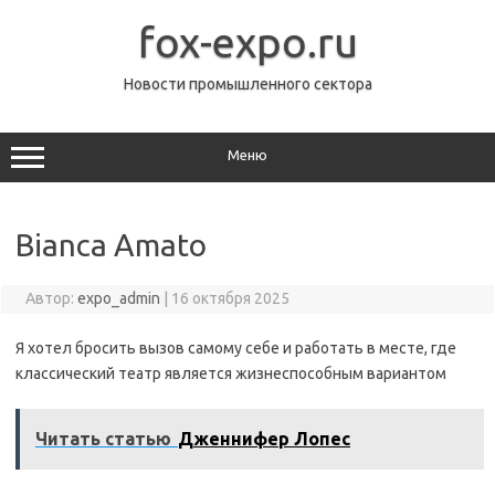
Перейти
к
fox-expo.ru
содержимому
Новости промышленного сектора
Меню
Bianca Amato
Автор:
expo_admin
|
16 октября 2025
Я хотел бросить вызов самому себе и работать в месте, где
классический театр является жизнеспособным вариантом
Читать статью
Дженнифер Лопес