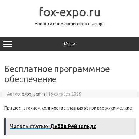
Перейти
к
fox-expo.ru
содержимому
Новости промышленного сектора
Меню
Бесплатное программное
обеспечение
Автор:
expo_admin
|
16 октября 2025
При достаточном количестве глазных яблок все жуки мелкие.
Читать статью
Дебби Рейнольдс