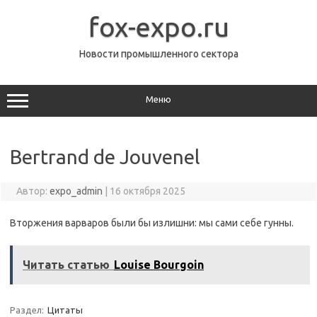
Перейти
к
fox-expo.ru
содержимому
Новости промышленного сектора
Меню
Bertrand de Jouvenel
Автор:
expo_admin
|
16 октября 2025
Вторжения варваров были бы излишни: мы сами себе гунны.
Читать статью
Louise Bourgoin
Раздел:
Цитаты