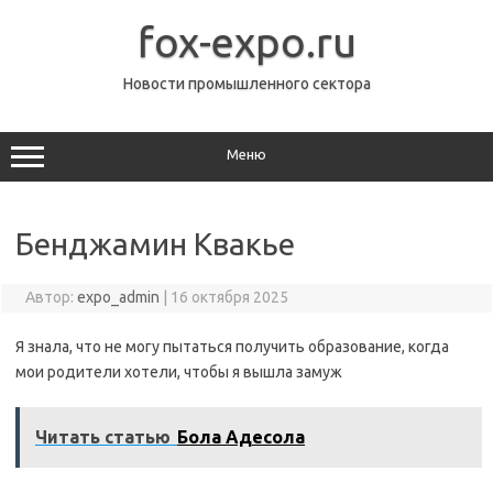
Перейти
к
fox-expo.ru
содержимому
Новости промышленного сектора
Меню
Бенджамин Квакье
Автор:
expo_admin
|
16 октября 2025
Я знала, что не могу пытаться получить образование, когда
мои родители хотели, чтобы я вышла замуж
Читать статью
Бола Адесола