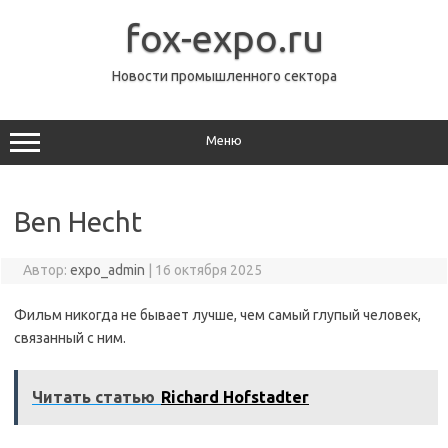
Перейти
к
fox-expo.ru
содержимому
Новости промышленного сектора
Меню
Ben Hecht
Автор:
expo_admin
|
16 октября 2025
Фильм никогда не бывает лучше, чем самый глупый человек,
связанный с ним.
Читать статью
Richard Hofstadter