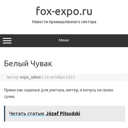
Перейти
к
fox-expo.ru
содержимому
Новости промышленного сектора
Меню
Белый Чувак
Автор:
expo_admin
|
16 октября 2025
Прямо как сиденье для унитаза, ниггер, я мочусь на своих
сучек.
Читать статью
Józef Piłsudski